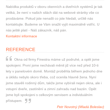
Nabídka produktů v oboru okenních a dveřních systémů je tak
veliká, že není v našich silách dát na webové stránky vše co
prodáváme. Pokud jste nenašli co jste hledali, určitě nás
kontaktujte. Budeme se Vám snažit vyjít maximálně vstříc. U
nás ještě platí - Náš zákazník, náš pán.
Kontaktní informace
REFERENCE
Okna od firmy Finestra máme už podruhé, a opět jsme
spokojeni. První jsme nechávali měnit již více než před 10-ti
lety v panelovém domě. Montáž proběhla během jednoho dne
a úklidu nebylo skoro třeba, což ocenila hlavně žena. Nyní
jsme stavěli rodinný dům, takže jsme vybírali nejen okna, ale i
vstupní dveře, zastínění a zimní zahradu nad bazén. Opět
jsme byli spokojeni s celkovým servisem a individuálním
přístupem.
Petr Novotný (Mladá Boleslav)