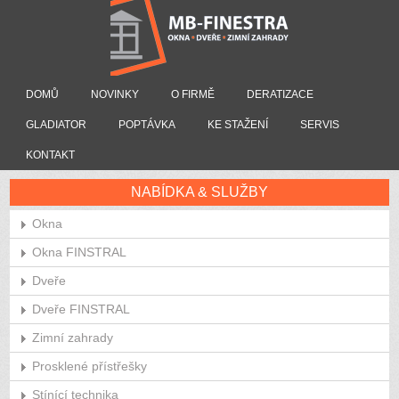
DOMŮ
NOVINKY
O FIRMĚ
DERATIZACE
GLADIATOR
POPTÁVKA
KE STAŽENÍ
SERVIS
KONTAKT
NABÍDKA & SLUŽBY
Okna
Okna FINSTRAL
Dveře
Dveře FINSTRAL
Zimní zahrady
Prosklené přístřešky
Stínící technika